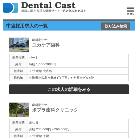
中途採用求人の一覧
絞り込み検索
歯科衛生士
ユカケア歯科
勤務形態
パート
給与
時給 1,500-2000円
最寄駅
JR千歳線 北広島
勤務地
北海道北広島市北進町1丁目2-6 七番街ビル5階
この求人の詳細をみる
歯科衛生士
ポプラ歯科クリニック
勤務形態
正社員
給与
月給 230,000円～260,000円
最寄駅
JR千歳線 千歳