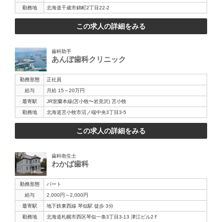
勤務地
北海道千歳市錦町2丁目22-2
この求人の詳細をみる
歯科助手
あんぼ歯科クリニック
勤務形態
正社員
給与
月給 15～20万円
最寄駅
JR室蘭本線(苫小牧〜岩見沢) 苫小牧
勤務地
北海道苫小牧市沼ノ端中央3丁目3-5
この求人の詳細をみる
歯科衛生士
わかば歯科
勤務形態
パート
給与
2,000円～2,000円
最寄駅
地下鉄東西線 琴似駅 徒歩 3分
勤務地
北海道札幌市西区琴似一条3丁目3-13 津江ビル2Ｆ