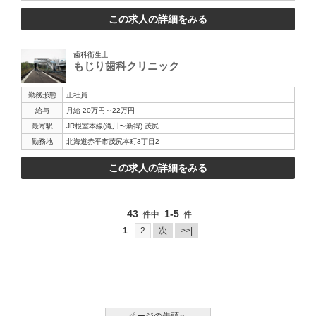
この求人の詳細をみる
歯科衛生士
もじり歯科クリニック
勤務形態
正社員
給与
月給 20万円～22万円
最寄駅
JR根室本線(滝川〜新得) 茂尻
勤務地
北海道赤平市茂尻本町3丁目2
この求人の詳細をみる
43
1-5
件中
件
1
2
次
>>|